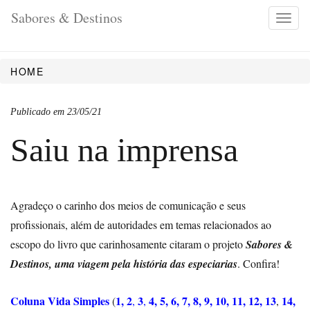
Sabores & Destinos
Toggl
navig
HOME
Publicado em 23/05/21
Saiu na imprensa
Agradeço o carinho dos meios de comunicação e seus
profissionais, além de autoridades em temas relacionados ao
escopo do livro que carinhosamente citaram o projeto
S
abores &
Destinos, uma viagem pela história das especiarias
. Confira!
Coluna Vida Simples
1
,
2
3
4
,
5
,
6
,
7
,
8
,
9
,
10
,
11,
12
,
13
14,
(
,
,
,